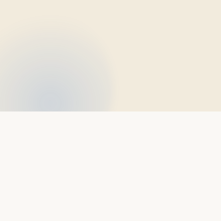
Leapway
Führung im KI-Wandel: Christian Schmickler
befähigt Führungskräfte, ihre Teams sicher
und produktiv ins KI-Zeitalter zu führen.
LEISTUNGEN
Führung im KI-Wandel